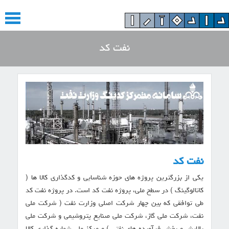
S
k
i
S
p
k
نفت کد
t
i
o
p
c
t
o
o
n
c
t
o
e
n
n
t
t
e
n
t
نفت کد
یکی از بزرگترین پروژه های حوزه شناسایی و کدگذاری کالا ها (
کاتالوگینگ ) در سطح ملی، پروژه نفت کد است. در پروژه نفت کد
طی توافقی که بین چهار شرکت اصلی وزارت نفت ( شرکت ملی
نفت، شرکت ملی گاز، شرکت ملی صنایع پتروشیمی و شرکت ملی