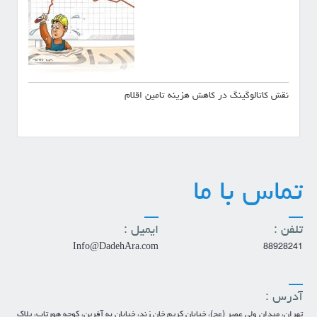
ی
ن
نقش کاتالوگینگ در کاهش هزینه تامین اقلام
و
ش
تماس با ما
ت
تلفن :
ایمیل :
Info@DadehAra.com
88928241
ه
آدرس :
تهران، میدان ولی عصر (عج)، خیابان کریم خان زند، خیابان به آفرین، کوچه هورتاب، پلاک