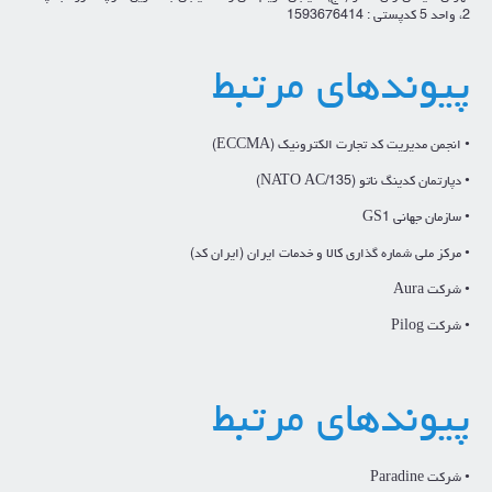
2، واحد 5 کدپستی : 1593676414
پیوندهای مرتبط
• انجمن مدیریت کد تجارت الکترونیک (ECCMA)
• دپارتمان کدینگ ناتو (NATO AC/135)
• سازمان جهانی GS1
• مرکز ملی شماره گذاری کالا و خدمات ایران (ایران کد)
• شرکت Aura
• شرکت Pilog
پیوندهای مرتبط
• شرکت Paradine